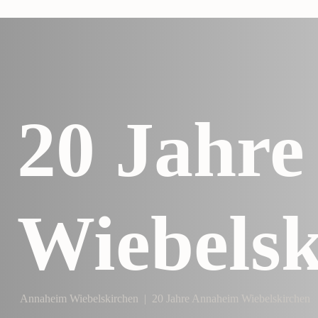
20 Jahr
Wiebels­
Annaheim Wiebelskirchen
|
20 Jahre Annaheim Wiebels­kirchen